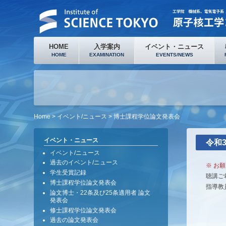
HOME
入学案内
イベント・ニュース
HOME
EXAMINATION
EVENTS/NEWS
Home
>
イベント/ニュース
> 博士課程学位論文発表会
イベント・ニュース
令和
イベント/ニュース
過去のイベント/ニュース
※ お願
学生受賞記録
聴講ご
博士課程学位論文発表会
指導教
論文博士・22条及び25条適用者 論文
発表会
修士課程学位論文発表会
過去の論文発表会