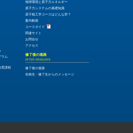
地球環境と原子力エネルギー
原子力システムの基礎知識
原子核工学コースはどんな所？
案内動画
コースガイド
関連サイト
お問合せ
アクセス
ム
修了後の進路
グラム
AFTER GRADUATE
教育課程
修了後の進路
在校生・修了生からのメッセージ