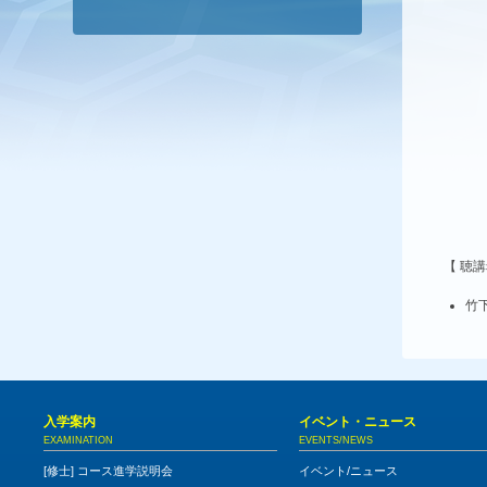
【 聴
竹下健
入学案内
イベント・ニュース
EXAMINATION
EVENTS/NEWS
[修士] コース進学説明会
イベント/ニュース