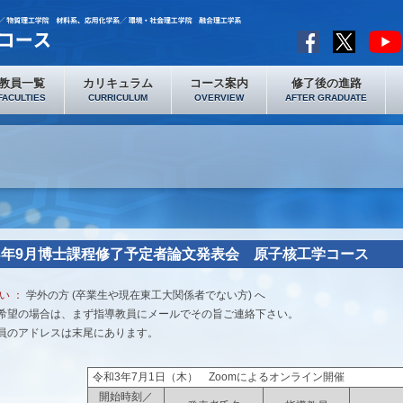
教員一覧
カリキュラム
コース案内
修了後の進路
FACULTIES
CURRICULUM
OVERVIEW
AFTER GRADUATE
3年9月博士課程修了予定者論文発表会 原子核工学コース
い ：
学外の方 (卒業生や現在東工大関係者でない方) へ
希望の場合は、まず指導教員にメールでその旨ご連絡下さい。
員のアドレスは末尾にあります。
令和3年7月1日（木） Zoomによるオンライン開催
開始時刻／