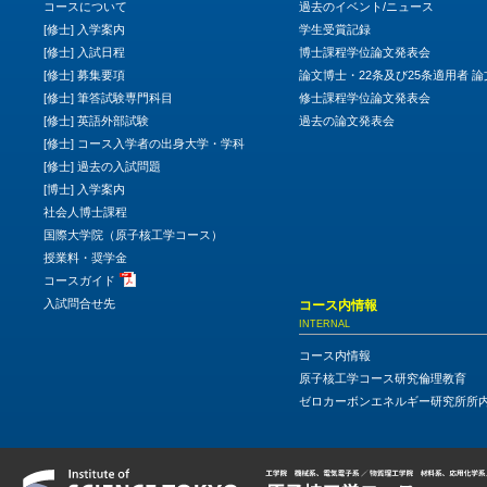
コースについて
過去のイベント/ニュース
[修士] 入学案内
学生受賞記録
[修士] 入試日程
博士課程学位論文発表会
[修士] 募集要項
論文博士・22条及び25条適用者 
[修士] 筆答試験専門科目
修士課程学位論文発表会
[修士] 英語外部試験
過去の論文発表会
[修士] コース入学者の出身大学・学科
[修士] 過去の入試問題
[博士] 入学案内
社会人博士課程
国際大学院（原子核工学コース）
授業料・奨学金
コースガイド
入試問合せ先
コース内情報
INTERNAL
コース内情報
原子核工学コース研究倫理教育
ゼロカーボンエネルギー研究所所