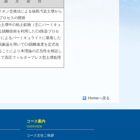
論 文 題 目
イオン交換法による福島汚染土壌から
染プロセスの開発
染土壌中の粘土鉱物（主にバーミキュ
る脱離技術を利用したCs除染プロセ
ンによるバーミキュライトに吸着した
現象論を用いてCs脱離速度を定式化
ることにより本理論の正当性を検証し
して高圧フィルタープレス型土壌処理
Homeへ戻る
コース案内
OVERVIEW
コース主任ご挨拶