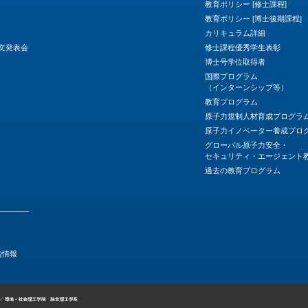
教育ポリシー [修士課程]
教育ポリシー [博士後期課程]
カリキュラム詳細
論文発表会
修士課程優秀学生表彰
博士号学位取得者
国際プログラム
（インターンシップ等）
教育プログラム
原子力規制人材育成プログラ
原子力イノベーター養成プロ
グローバル原子力安全・
セキュリティ・エージェント
過去の教育プログラム
内情報