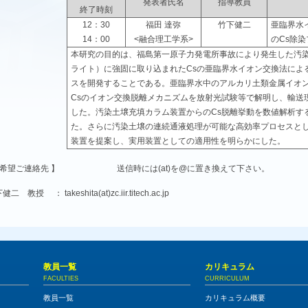
発表者氏名
指導教員
終了時刻
12：30
福田 達弥
竹下健二
亜臨界水
14：00
<融合理工学系>
のCs除
本研究の目的は、福島第一原子力発電所事故により発生した汚
ライト）に強固に取り込まれたCsの亜臨界水イオン交換法によ
スを開発することである。亜臨界水中のアルカリ土類金属イオ
Csのイオン交換脱離メカニズムを放射光試験等で解明し、輸送
した。汚染土壌充填カラム装置からのCs脱離挙動を数値解析す
た。さらに汚染土壌の連続通液処理が可能な高効率プロセスと
装置を提案し、実用装置としての適用性を明らかにした。
講希望ご連絡先 】 送信時には(at)を@に置き換えて下さい。
二 教授 ： takeshita(at)zc.iir.titech.ac.jp
教員一覧
カリキュラム
FACULTIES
CURRICULUM
教員一覧
カリキュラム概要