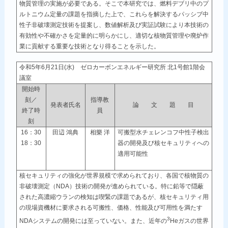
物質管理の実施が必要である。そこで本研究では、燃料デブリ中のプ
ルトニウム定量の課題を指摘した上で、これらを解決するパッシブ中
性子非破壊測定技術を提案し、数値解析及び実証試験により本技術の
有効性や不確かさを定量的に明らかにし、適切な核物質管理や廃炉作
業に貢献する重要な技術となり得ることを示した。
令和5年6月21日(水) ゼロカーボンエネルギー研究所 北1号館1階会
議室
開始時
刻／
指導教
発表者氏名
論 文 題 目
終了時
員
刻
16：30
田辺 鴻典
相樂 洋
可搬型水チェレンコフ中性子検出
18：30
器の開発及び核セキュリティへの
適用可能性
核セキュリティの強化が世界規模で求められており、各国で核物質の
非破壊測定（NDA）技術の開発が進められている。特に鉛等で隠蔽
された高濃縮ウランの検知は喫緊の課題であるが、核セキュリティ用
の現場資機材に要求される可搬性、価格、性能及び可用性を満たす
3
NDAシステムの開発には至っていない。また、近年の
Heガスの世界