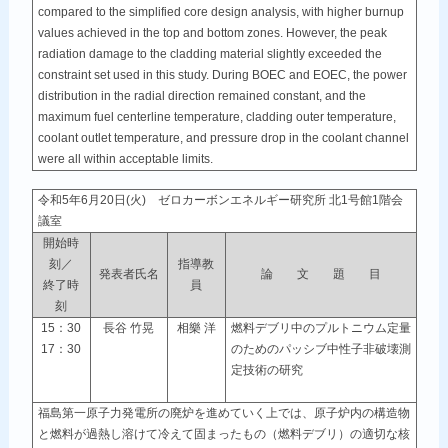
compared to the simplified core design analysis, with higher burnup
values achieved in the top and bottom zones. However, the peak
radiation damage to the cladding material slightly exceeded the
constraint set used in this study. During BOEC and EOEC, the power
distribution in the radial direction remained constant, and the
maximum fuel centerline temperature, cladding outer temperature,
coolant outlet temperature, and pressure drop in the coolant channel
were all within acceptable limits.
令和5年6月20日(火) ゼロカーボンエネルギー研究所 北1号館1階会
議室
開始時
刻／
指導教
発表者氏名
論 文 題 目
終了時
員
刻
15：30
長谷 竹晃
相樂 洋
燃料デブリ中のプルトニウム定量
17：30
のためのパッシブ中性子非破壊測
定技術の研究
福島第一原子力発電所の廃炉を進めていく上では、原子炉内の構造物
と燃料が過熱し溶けて冷えて固まったもの（燃料デブリ）の適切な核