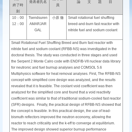
発表者氏名
論 文 題 目
終了時
員
刻
10：00
Tsendsuren
小原 徹
Small rotational fuel shuffling
12：00
AMARJAR
breed-and-burn fast reactor with
GAL
nitride fuel and sodium coolant
Small Rotational Fuel Shuffling Breed and Burn fast reactor with
nitride fuel and sodium coolant (RFBB-NS) was investigated in the
doctoral thesis. The study was conducted in three stages and used
the Serpent 2 Monte Calro code with ENDF/B-VII nuclear data library
for neutronic and fuel burnup analyses and COMSOL 5.6
Multiphysics software for heat removal analyses. First, The RFBB-NS
concept with simplified core design was analyzed, and the results
revealed that it is feasible. The coolant void coefficient was then
analyzed for the simplified core and found that a void reactivity
coefficient was similar to that of traditional sodium-cooled fast reactor
(SFR) designs. Finally, the practical design of RFBB-NS showed that
the concept is feasible. In this practical design, the use of lead-
bismuth reflectors improved the neutron economy, allowing the
reactor to reach criticality and the k-eff to converge at equilibrium.
The improved design showed superior burnup performance