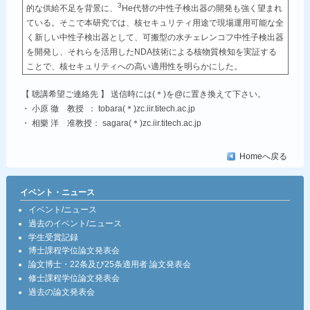
3
的な供給不足を背景に、
He代替の中性子検出器の開発も強く望まれ
ている。そこで本研究では、核セキュリティ用途で現場運用可能な全
く新しい中性子検出器として、可搬型の水チェレンコフ中性子検出器
を開発し、それらを活用したNDA技術による核物質検知を実証する
ことで、核セキュリティへの高い適用性を明らかにした。
【 聴講希望ご連絡先 】 送信時には(＊)を@に置き換えて下さい。
・ 小原 徹 教授 ： tobara(＊)zc.iir.titech.ac.jp
・ 相樂 洋 准教授： sagara(＊)zc.iir.titech.ac.jp
Homeへ戻る
イベント・ニュース
イベント/ニュース
過去のイベント/ニュース
学生受賞記録
博士課程学位論文発表会
論文博士・22条及び25条適用者 論文発表会
修士課程学位論文発表会
過去の論文発表会