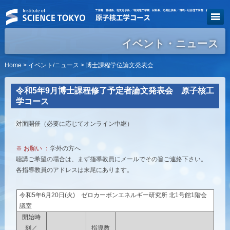
イベント・ニュース
Home
>
イベント/ニュース
> 博士課程学位論文発表会
令和5年9月博士課程修了予定者論文発表会 原子核工
学コース
対面開催（必要に応じてオンライン中継）
※ お願い ：
学外の方へ
聴講ご希望の場合は、まず指導教員にメールでその旨ご連絡下さい。
各指導教員のアドレスは末尾にあります。
令和5年6月20日(火) ゼロカーボンエネルギー研究所 北1号館1階会
議室
開始時
刻／
指導教