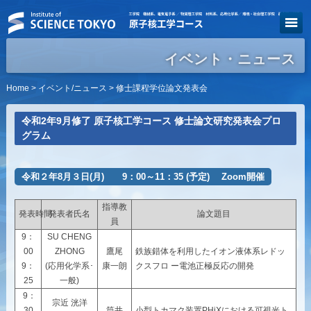
イベント・ニュース
Home
>
イベント/ニュース
> 修士課程学位論文発表会
令和2年9月修了 原子核工学コース 修士論文研究発表会プロ
グラム
令和２年8月３日(月) 9：00～11：35 (予定) Zoom開催
指導教
発表時間
発表者氏名
論文題目
員
9：
SU CHENG
00
ZHONG
鷹尾
鉄族錯体を利用したイオン液体系レドッ
9：
(応用化学系･
康一朗
クスフロ ー電池正極反応の開発
25
一般)
9：
宗近 洸洋
30
筒井
小型トカマク装置PHiXにおける可視光ト