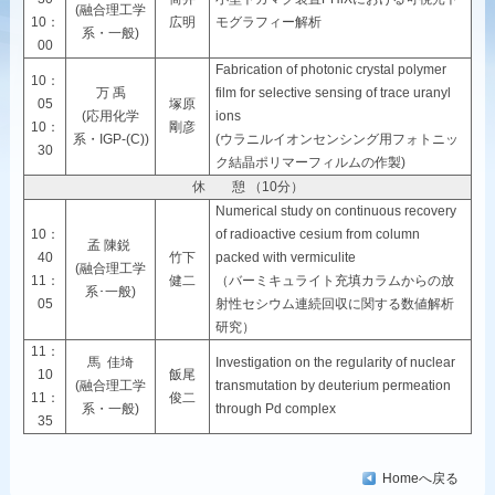
(融合理工学
10：
広明
モグラフィー解析
系・一般)
00
Fabrication of photonic crystal polymer
10：
万 禹
film for selective sensing of trace uranyl
05
塚原
(応用化学
ions
10：
剛彦
系・IGP-(C))
(ウラニルイオンセンシング用フォトニッ
30
ク結晶ポリマーフィルムの作製)
休 憩 （10分）
Numerical study on continuous recovery
10：
of radioactive cesium from column
孟 陳鋭
40
竹下
packed with vermiculite
(融合理工学
11：
健二
（バーミキュライト充填カラムからの放
系･一般)
05
射性セシウム連続回収に関する数値解析
研究）
11：
馬 佳埼
Investigation on the regularity of nuclear
10
飯尾
(融合理工学
transmutation by deuterium permeation
11：
俊二
系・一般)
through Pd complex
35
Homeへ戻る