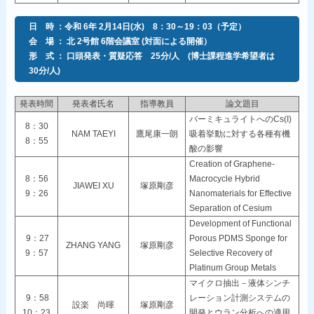
日 時 ：令和 6年 2月14日(水) 8：30～19：03（予定）
会 場 ： 北 2号館 6階会議室 (対面による開催）
形 式 ： 口頭発表・質疑応答 25分/人 (博士課程進学希望者は
30分/人)
発表時間
発表者氏名
指導教員
論文題目
バーミキュライトへのCs(I)
8：30
NAM TAEYI
鷹尾康一朗
吸着挙動に対する各種有機
8：55
酸の影響
Creation of Graphene-
8：56
Macrocycle Hybrid
JIAWEI XU
塚原剛彦
9：26
Nanomaterials for Effective
Separation of Cesium
Development of Functional
9：27
Porous PDMS Sponge for
ZHANG YANG
塚原剛彦
9：57
Selective Recovery of
Platinum Group Metals
マイクロ抽出－液体シンチ
9：58
レーション計測システムの
設楽 尚暉
塚原剛彦
10：23
開発とウラン分析への適用