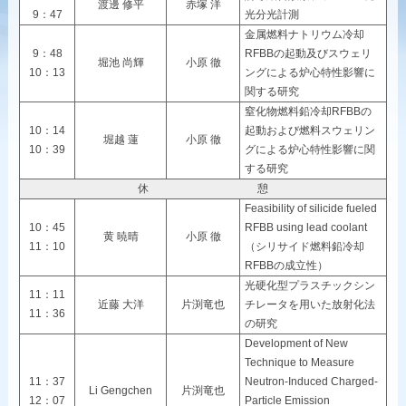
渡邊 修平
赤塚 洋
9：47
光分光計測
金属燃料ナトリウム冷却
9：48
RFBBの起動及びスウェリ
堀池 尚輝
小原 徹
10：13
ングによる炉心特性影響に
関する研究
窒化物燃料鉛冷却RFBBの
10：14
起動および燃料スウェリン
堀越 蓮
小原 徹
10：39
グによる炉心特性影響に関
する研究
休 憩
Feasibility of silicide fueled
10：45
RFBB using lead coolant
黄 暁晴
小原 徹
11：10
（シリサイド燃料鉛冷却
RFBBの成立性）
光硬化型プラスチックシン
11：11
近藤 大洋
片渕竜也
チレータを用いた放射化法
11：36
の研究
Development of New
Technique to Measure
11：37
Neutron-Induced Charged-
Li Gengchen
片渕竜也
12：07
Particle Emission