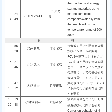
thermochemical energy
storage materials using
加藤之
14：24
magnesium oxide
CHEN ZIWEI
貴
14：49
composite/water system
that reacts within the
temperature range of 200–
300℃
休 憩
14：55
超音波を用いた配管ガス漏
安井 和哉
木倉宏成
15：20
洩検出システムの開発
FCVS作動下におけるノズ
15：21
ルの向きが及ぼす流体振動
丹野 颯人
木倉宏成
15：46
とプールスクラビング効果
の影響についての基礎研究
液体金属中において応力を
15：47
負荷された316L オーステナ
大野 健士
近藤正聡
16：12
イト鋼の化学的共存性に関
する研究
液体錫合金を用いたCO
直
16：13
2
小野塚 龍斗
近藤正聡
16：38
接変換技術に関する研究
Corrosion behavior of Ni