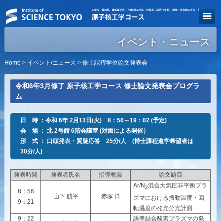
イベント・ニュース
Home
>
イベント/ニュース
> 修士課程学位論文発表会
令和6年3月修了 原子核工学コース 修士論文発表会プログラ
ム
日 時 ：令和 6年 2月13日(火) 8：56～19：02 (予定)
会 場 ： 北 2号館 6階会議室 (対面による開催）
形 式 ： 口頭発表・質疑応答 25分/人 (博士課程進学希望者は
30分/人)
発表時間
発表者氏名
指導教員
論文題目
Ar/N
混合大気圧非平衡プラ
2
8：56
山下 航平
赤塚 洋
ズマにおける振動温度・回
9：21
転温度の発光分光計測
9：22
誘導結合酸素プラズマの発