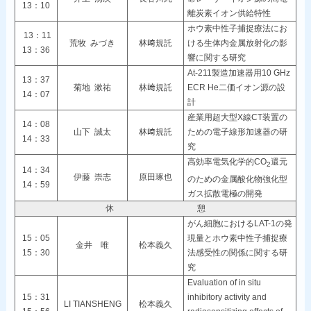
13：10
離炭素イオン供給特性
ホウ素中性子捕捉療法にお
13：11
荒牧 みづき
林﨑規託
ける生体内金属放射化の影
13：36
響に関する研究
At-211製造加速器用10 GHz
13：37
菊地 漱祐
林﨑規託
ECR He二価イオン源の設
14：07
計
産業用超大型X線CT装置の
14：08
山下 誠太
林﨑規託
ための電子線形加速器の研
14：33
究
高効率電気化学的CO
還元
2
14：34
伊藤 崇志
原田琢也
のための金属酸化物強化型
14：59
ガス拡散電極の開発
休 憩
がん細胞におけるLAT-1の発
15：05
現量とホウ素中性子捕捉療
金井 唯
松本義久
15：30
法感受性の関係に関する研
究
Evaluation of in situ
15：31
inhibitory activity and
LI TIANSHENG
松本義久