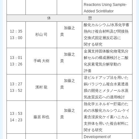
Reactions Using Sample-
Added Scintillator
休 憩
酸化カルシウム/水系化学蓄
加藤之
12：35
熱向け複合材料及び間接熱
杉山 司
貴
13：00
交換式固定層反応器に
関する研究
金属支持固体酸化物電気分
加藤之
13：01
解セルの構成層検討と二酸
手嶋 大樹
貴
13：26
化炭素電気分解挙動の
評価
逆ビルドアップ法を用いた
加藤之
13：27
銅パラジウム複合水素透過
濱村 龍
貴
13：52
膜の開発とメタノール水蒸
気改質反応への適用検討
熱化学エネルギー貯蔵のた
加藤之
めの水酸化カルシウム-ケイ
13：53
藤居 和也
貴
素含浸炭化ケイ素ハニカム
14：23
支持体を用いた複合材料に
関する研究
Development of