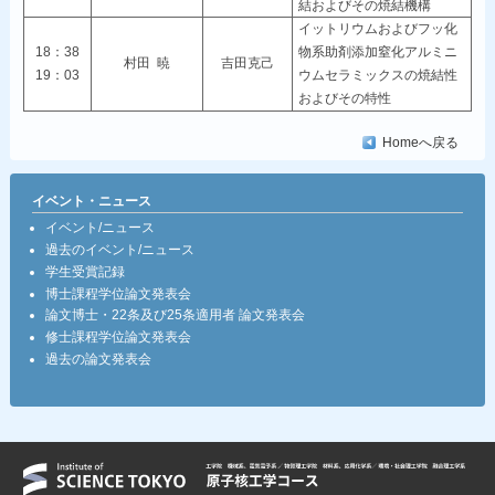
結およびその焼結機構
イットリウムおよびフッ化
18：38
物系助剤添加窒化アルミニ
村田 暁
吉田克己
19：03
ウムセラミックスの焼結性
およびその特性
Homeへ戻る
イベント・ニュース
イベント/ニュース
過去のイベント/ニュース
学生受賞記録
博士課程学位論文発表会
論文博士・22条及び25条適用者 論文発表会
修士課程学位論文発表会
過去の論文発表会