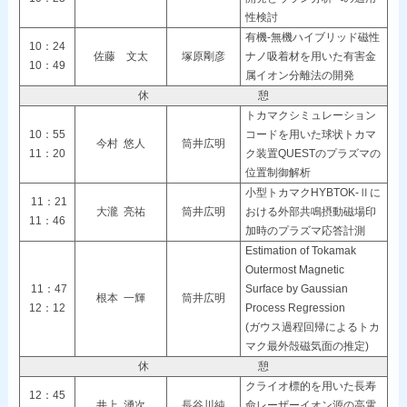
性検討
有機-無機ハイブリッド磁性
10：24
佐藤 文太
塚原剛彦
ナノ吸着材を用いた有害金
10：49
属イオン分離法の開発
休 憩
トカマクシミュレーション
10：55
コードを用いた球状トカマ
今村 悠人
筒井広明
11：20
ク装置QUESTのプラズマの
位置制御解析
小型トカマクHYBTOK-Ⅱに
11：21
大瀧 亮祐
筒井広明
おける外部共鳴摂動磁場印
11：46
加時のプラズマ応答計測
Estimation of Tokamak
Outermost Magnetic
11：47
Surface by Gaussian
根本 一輝
筒井広明
12：12
Process Regression
(ガウス過程回帰によるトカ
マク最外殻磁気面の推定)
休 憩
クライオ標的を用いた長寿
12：45
井上 湧次
長谷川純
命レーザーイオン源の高電