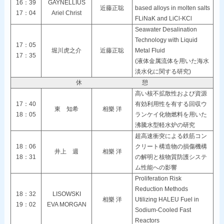
16：39
GAYNELLIUS
近藤正聡
based alloys in molten salts
17：04
Ariel Christ
FLiNaK and LiCl-KCl
Seawater Desalination
Technology with Liquid
17：05
堀川虎之介
近藤正聡
Metal Fluid
17：35
(液体金属流体を用いた海水
淡水化に関する研究)
休 憩
高い核不拡散性および資源
17：40
有効利用性を有する回収ウ
東 知希
相樂 洋
18：05
ランケイ化物燃料を用いた
沸騰水型軽水炉の研究
超高速衝突による鉄筋コン
18：06
クリート構造物の損傷機構
井上 週
相樂 洋
18：31
の解明と核物質防護システ
ム性能への影響
Proliferation Risk
Reduction Methods
18：32
LISOWSKI
相樂 洋
Utilizing HALEU Fuel in
19：02
EVA MORGAN
Sodium-Cooled Fast
Reactors