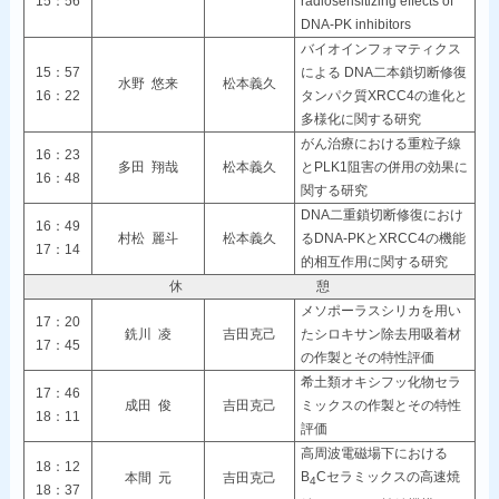
15：56
radiosensitizing effects of
DNA-PK inhibitors
バイオインフォマティクス
15：57
による DNA二本鎖切断修復
水野 悠来
松本義久
16：22
タンパク質XRCC4の進化と
多様化に関する研究
がん治療における重粒子線
16：23
多田 翔哉
松本義久
とPLK1阻害の併用の効果に
16：48
関する研究
DNA二重鎖切断修復におけ
16：49
村松 麗斗
松本義久
るDNA-PKとXRCC4の機能
17：14
的相互作用に関する研究
休 憩
メソポーラスシリカを用い
17：20
銑川 凌
吉田克己
たシロキサン除去用吸着材
17：45
の作製とその特性評価
希土類オキシフッ化物セラ
17：46
成田 俊
吉田克己
ミックスの作製とその特性
18：11
評価
高周波電磁場下における
18：12
B
Cセラミックスの高速焼
本間 元
吉田克己
4
18：37